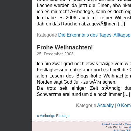
Lachen werden da jetzt die Einen, abwink
ich es mir recht Ã¼berlege, kann es doch eig
Ich habe es 2006 auch mit reiner Willensk
Jahren das Rauchen abzugewÃ¶hnen […]
Kategorie
Die Erkenntnis des Tages
,
Alltagsp
Frohe Weihnachten!
25. December 2008
Ich bin zwar grad noch etwas trÃ¤ge vom 
Festtagsessen, nutze aber noch schnell die
allen Lesern des Blogs frohe Weihnachte
Norden sagt God Jul - zu wÃ¼nschen.
Da trotz seit einiger Zeit stÃ¤ndig d
Schwarzmalerei rund um die noch immer […]
Kategorie
Actually
|
0 Kom
« Vorherige Einträge
Artikelübersicht
•
Ges
Catis Weblog mit
W
Beiträge (RS