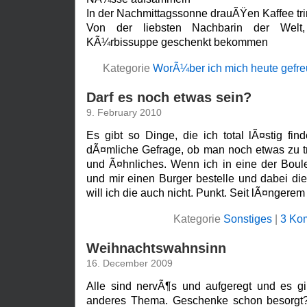
In der Nachmittagssonne drauÃŸen Kaffee tr
Von der liebsten Nachbarin der Wel
KÃ¼rbissuppe geschenkt bekommen
Kategorie
WorÃ¼ber ich mich heute gefre
Darf es noch etwas sein?
9. February 2010
Es gibt so Dinge, die ich total lÃ¤stig fi
dÃ¤mliche Gefrage, ob man noch etwas zu tr
und Ã¤hnliches. Wenn ich in eine der Boul
und mir einen Burger bestelle und dabei di
will ich die auch nicht. Punkt. Seit lÃ¤ngere
Kategorie
Sonstiges
|
3 Ko
Weihnachtswahnsinn
16. December 2009
Alle sind nervÃ¶s und aufgeregt und es gi
anderes Thema. Geschenke schon besorgt?