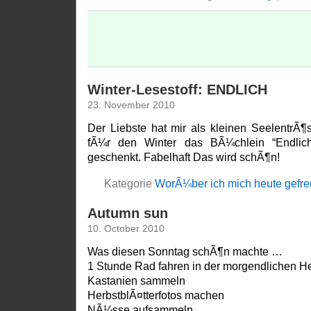
Winter-Lesestoff: ENDLICH
23. November 2010
Der Liebste hat mir als kleinen SeelentrÃ¶
fÃ¼r den Winter das BÃ¼chlein “Endlic
geschenkt. Fabelhaft Das wird schÃ¶n!
Kategorie
WorÃ¼ber ich mich heute gefre
Autumn sun
10. October 2010
Was diesen Sonntag schÃ¶n machte …
1 Stunde Rad fahren in der morgendlichen H
Kastanien sammeln
HerbstblÃ¤tterfotos machen
NÃ¼sse aufsammeln