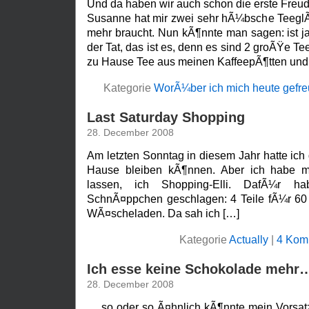
Und da haben wir auch schon die erste Freu
Susanne hat mir zwei sehr hÃ¼bsche TeeglÃ¤
mehr braucht. Nun kÃ¶nnte man sagen: ist ja 
der Tat, das ist es, denn es sind 2 groÃŸe Te
zu Hause Tee aus meinen KaffeepÃ¶tten und 
Kategorie
WorÃ¼ber ich mich heute gefre
Last Saturday Shopping
28. December 2008
Am letzten Sonntag in diesem Jahr hatte ich 
Hause bleiben kÃ¶nnen. Aber ich habe m
lassen, ich Shopping-Elli. DafÃ¼r h
SchnÃ¤ppchen geschlagen: 4 Teile fÃ¼r 60
WÃ¤scheladen. Da sah ich […]
Kategorie
Actually
|
4 Kom
Ich esse keine Schokolade mehr
28. December 2008
… so oder so Ã¤hnlich kÃ¶nnte mein Vorsatz