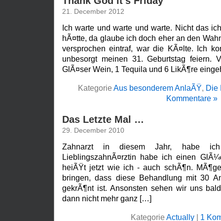
Thank God it’s Friday
21. December 2012
Ich warte und warte und warte. Nicht das i
hÃ¤tte, da glaube ich doch eher an den Wah
versprochen eintraf, war die KÃ¤lte. Ich ko
unbesorgt meinen 31. Geburtstag feiern. V
GlÃ¤ser Wein, 1 Tequila und 6 LikÃ¶re eingeh
Kategorie
Aus besonderem AnlaÃŸ
,
Die 
Kommentare »
Das Letzte Mal …
29. December 2010
Zahnarzt in diesem Jahr, habe ich 
LieblingszahnÃ¤rztin habe ich einen GlÃ
heiÃŸt jetzt wie ich - auch schÃ¶n. MÃ¶ge
bringen, dass diese Behandlung mit 30 Anti
gekrÃ¶nt ist. Ansonsten sehen wir uns bald
dann nicht mehr ganz […]
Kategorie
Actually
|
1 Kom