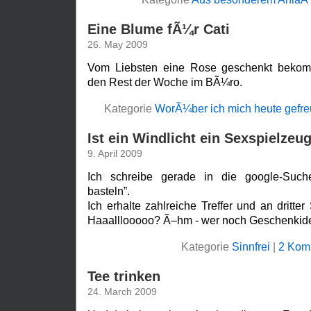
Eine Blume fÃ¼r Cati
26. May 2009
Vom Liebsten eine Rose geschenkt beko
den Rest der Woche im BÃ¼ro.
Kategorie
WorÃ¼ber ich mich heute gefre
Ist ein Windlicht ein Sexspielzeu
9. April 2009
Ich schreibe gerade in die google-Suche
basteln”.
Ich erhalte zahlreiche Treffer und an dritte
Haaalllooooo? Ã–hm - wer noch Geschenkid
Kategorie
Sinnfrei
|
2 Kom
Tee trinken
24. March 2009