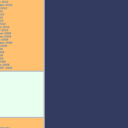
r 2010
ber 2010
 2010
10
010
10
010
2010
ry 2010
y 2010
er 2009
er 2009
r 2009
ber 2009
 2009
09
009
09
009
2009
ry 2009
007
2006
istrophe