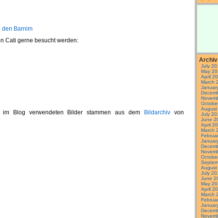
 den Barnim
von Cati gerne besucht werden:
Archiv
July 20
May 20
April 2
March 
Januar
Decemb
Novemb
Octobe
August
en im Blog verwendeten Bilder stammen aus dem
Bildarchiv
von
July 20
June 2
April 2
March 
Februa
Januar
Decemb
Novemb
Octobe
Septem
August
July 20
June 2
May 20
April 2
March 
Februa
Januar
Decemb
Novemb