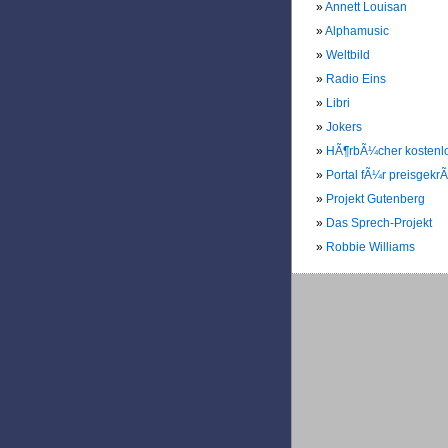
Annett Louisan
Alphamusic
Weltbild
Radio Eins
Libri
Jokers
HÃ¶rbÃ¼cher kostenl
Portal fÃ¼r preisgekrÃ
Projekt Gutenberg
Das Sprech-Projekt
Robbie Williams