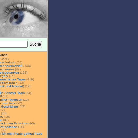
rien
y
(271)
psychologie
(59)
sonderem Anlaß
(144)
ungsweise
(47)
theksgedanken
(123)
tegory
(25)
enntnis des Tages
(419)
nd Fernsehen
(32)
hnik und Internet)
(42)
)
 Dr. Sommer Team
(24)
t!
(61)
aucher-Tagebuch
(10)
 und Tiere
(52)
 Geschichten
(47)
17)
(83)
ges
(18)
ei
(32)
en-Lesen-Schreiben
(95)
isch gesehen
(18)
(38)
 ich mich heute gefreut habe