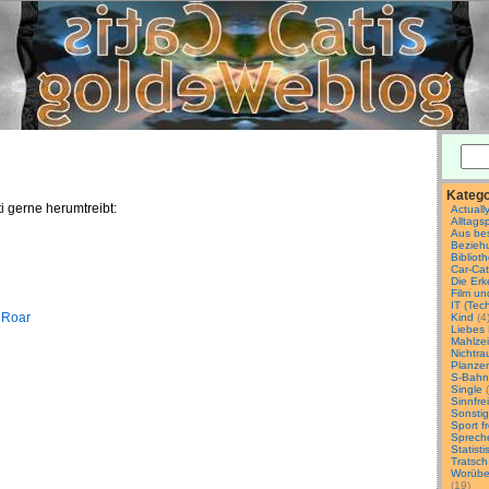
Katego
i gerne herumtreibt:
Actuall
Alltags
Aus be
Bezieh
Biblio
Car-Ca
Die Erk
Film u
IT (Tec
 Roar
Kind
(4
Liebes
Mahlzei
Nichtr
Planzen
S-Bahn
Single
(
Sinnfrei
Sonsti
Sport fr
Sprech
Statist
Tratsch
Worüber
(19)