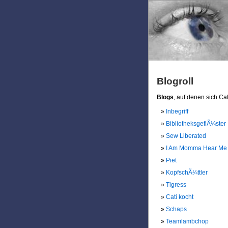
Blogroll
Blogs
, auf denen sich Cat
Inbegriff
BibliotheksgeflÃ¼ster
Sew Liberated
I Am Momma Hear Me
Piet
KopfschÃ¼ttler
Tigress
Cati kocht
Schaps
Teamlambchop