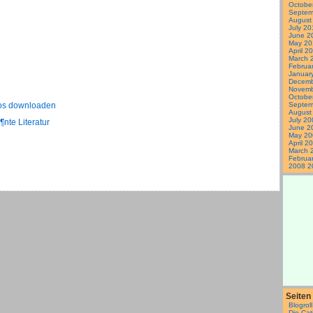
Octobe
Septem
August
July 20
June 2
May 20
April 2
March 
Februa
Januar
Decemb
Novemb
Octobe
os downloaden
Septem
August
July 20
¶nte Literatur
June 2
May 20
April 2
March 
Februa
2008
2
Seiten
Blogroll
Die Cat