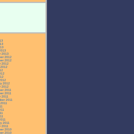
13
13
013
2013
y 2013
er 2012
er 2012
r 2012
 2012
12
012
012
2012
ry 2012
y 2012
er 2011
er 2011
r 2011
ber 2011
 2011
11
011
11
011
2011
ry 2011
y 2011
er 2010
er 2010