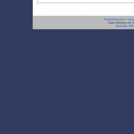
Artikelübersicht
•
Ges
Catis Weblog mit
W
Beiträge (RS