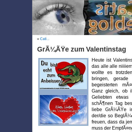
«
Cati...
GrÃ¼ÃŸe zum Valentinstag
Heute ist Valentin
das alle alle niiii
wollte es trotzd
bringen, gerad
begeisterten mÃ
Ganz gleich, ob 
Geliebten etwas 
schÃ¶nen Tag besc
liebe GrÃ¼ÃŸe in
der/die so BeglÃ¼c
freuen, dass da je
muss der EmpfÃ¤ng