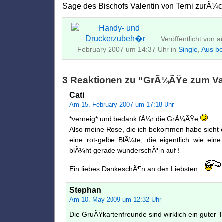
Sage des Bischofs Valentin von Terni zurÃ¼
Veröffentlicht von
February 2007 um 14:37 Uhr in
Single
,
Aus b
3 Reaktionen zu “GrÃ¼ÃŸe zum Va
Cati
Am 15. February 2007 um 17:18 Uhr
*verneig* und bedank fÃ¼r die GrÃ¼ÃŸe
Also meine Rose, die ich bekommen habe sieht e
eine rot-gelbe BlÃ¼te, die eigentlich wie ei
blÃ¼ht gerade wunderschÃ¶n auf !
Ein liebes DankeschÃ¶n an den Liebsten
Stephan
Am 10. May 2009 um 12:32 Uhr
Die GruÃŸkartenfreunde sind wirklich ein guter T