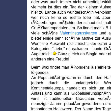
oder was auch immer nicht unbedingt wirkl
vielmehr ist dies ein Tag der kleinen Aufm
hier zu Lande auch wunderschÃ¶n verkomme
wer noch keine so rechte Idee hat, aber
rÃ¼berbringen mÃ¶chte, der schaut sich hal
GruÃŸkartenportalen um. So findet man z.B.
viele schÃ¶ne
Valentinsgrusskarten
und au
bietet einige sehr schÃ¶ne Motive zur Au
Wem die Auswahl nicht reicht, der kann a
Kategorien “Liebe” reinschauen - bunte Gr
Auge reicht
Ganz gleich ob Single oder n
anderen eine Freude!
Beim wiki findet man Ã¼brigens als einleit
folgendes:
An PopularitÃ¤t gewann er durch den Han
jedoch durch die umfangreiche Wer
Kontinentaleuropa handelt es sich um ei
Anlass und kann als GlobalisierungsphÃ¤n
wird mit traditionellem Brauchtum verbr
neunziger Jahren populÃ¤r gewordenen un
importierten Halloween. Der Name des Tages