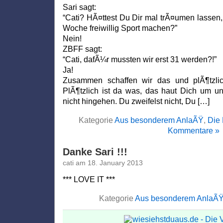
Sari sagt:
“Cati? HÃ¤ttest Du Dir mal trÃ¤umen lassen,
Woche freiwillig Sport machen?”
Nein!
ZBFF sagt:
“Cati, dafÃ¼r mussten wir erst 31 werden?!”
Ja!
Zusammen schaffen wir das und plÃ¶tzlic
PlÃ¶tzlich ist da was, das haut Dich um u
nicht hingehen. Du zweifelst nicht, Du […]
Kategorie
Aus besonderem AnlaÃŸ
,
Die 
Kommentare »
Danke Sari !!!
cati am 18. January 2013
*** LOVE IT ***
Kategorie
Aus besonderem AnlaÃ