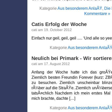
Kategorie
Aus besonderem AnlaÃŸ
,
Die 
Kommentare »
Catis Erfolg der Woche
cati am 19. October 2012
Einfach nur geil, geil, geil …. ‘Und alle so ye
Kategorie
Aus besonderem AnlaÃ
Neulich bei Primark - Wir sortie
cati am 17. August 2012
Anfang der Woche hatte ich das groÃŸ
Ziemlich besten Freundin Forever (kurz: ZBFF
zu besuchen. Ziemlich unscheinbar blinz
rÃ¼ber auf die StraÃŸe. Ziemlich unÃ¼berseh
tatsÃ¤chlich Nachdem ich mein erstes Mal 
mich brachte, dachte […]
Kategorie
Aus besonderem AnlaÃ