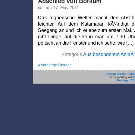
Abschied von Borkum
cati am 17. May 2011
Das regnerische Wetter macht den Absc
leichter. Auf dem Katamaran kÃ¼ndigt d
Seegang an und ich erlebe zum ersten Mal, 
gibt Dinge, auf die kann man um 7:30 Uhr
peitscht an die Fenster und ich sehe, wie […]
Kategorie
Aus besonderem AnlaÃ
« Vorherige Einträge
Artikelübersicht
•
Ges
Catis Weblog mit
W
Beiträge (RS