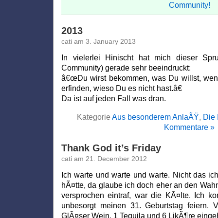
2013
cati am 3. January 2013
In vielerlei Hinischt hat mich dieser S
Community) gerade sehr beeindruckt:
â€œDu wirst bekommen, was Du willst, wen
erfinden, wieso Du es nicht hast.â€
Da ist auf jeden Fall was dran.
Kategorie
Aus besonderem AnlaÃŸ
,
Die 
Kommentare »
Thank God it’s Friday
cati am 21. December 2012
Ich warte und warte und warte. Nicht das i
hÃ¤tte, da glaube ich doch eher an den Wah
versprochen eintraf, war die KÃ¤lte. Ich ko
unbesorgt meinen 31. Geburtstag feiern. V
GlÃ¤ser Wein, 1 Tequila und 6 LikÃ¶re eingeh