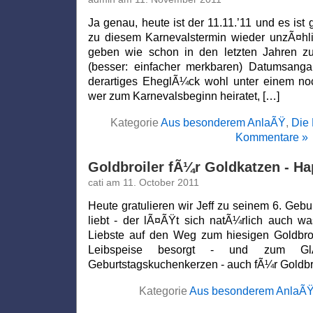
Ja genau, heute ist der 11.11.’11 und es ist
zu diesem Karnevalstermin wieder unzÃ¤hl
geben wie schon in den letzten Jahren z
(besser: einfacher merkbaren) Datumsang
derartiges EheglÃ¼ck wohl unter einem noc
wer zum Karnevalsbeginn heiratet, […]
Kategorie
Aus besonderem AnlaÃŸ
,
Die 
Kommentare »
Goldbroiler fÃ¼r Goldkatzen - Ha
cati am 11. October 2011
Heute gratulieren wir Jeff zu seinem 6. Gebu
liebt - der lÃ¤ÃŸt sich natÃ¼rlich auch wa
Liebste auf den Weg zum hiesigen Goldbroi
Leibspeise besorgt - und zum Gl
Geburtstagskuchenkerzen - auch fÃ¼r Goldbro
Kategorie
Aus besonderem AnlaÃ