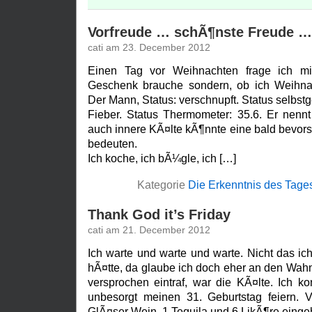
Vorfreude … schÃ¶nste Freude …
cati am 23. December 2012
Einen Tag vor Weihnachten frage ich mi
Geschenk brauche sondern, ob ich Weihna
Der Mann, Status: verschnupft. Status selbst
Fieber. Status Thermometer: 35.6. Er nennt
auch innere KÃ¤lte kÃ¶nnte eine bald bevor
bedeuten.
Ich koche, ich bÃ¼gle, ich […]
Kategorie
Die Erkenntnis des Tage
Thank God it’s Friday
cati am 21. December 2012
Ich warte und warte und warte. Nicht das i
hÃ¤tte, da glaube ich doch eher an den Wah
versprochen eintraf, war die KÃ¤lte. Ich ko
unbesorgt meinen 31. Geburtstag feiern. V
GlÃ¤ser Wein, 1 Tequila und 6 LikÃ¶re eingeh