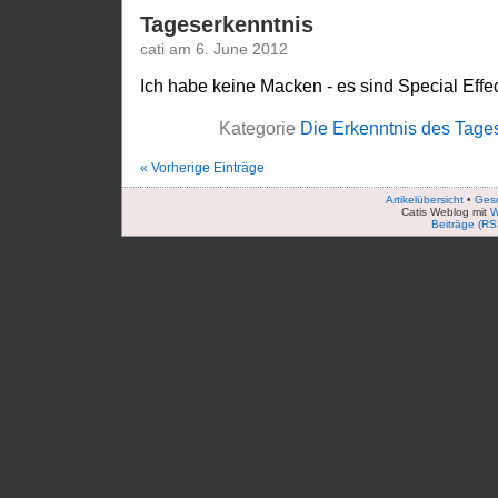
Tageserkenntnis
cati am 6. June 2012
Ich habe keine Macken - es sind Special Effec
Kategorie
Die Erkenntnis des Tage
« Vorherige Einträge
Artikelübersicht
•
Ges
Catis Weblog mit
W
Beiträge (RS