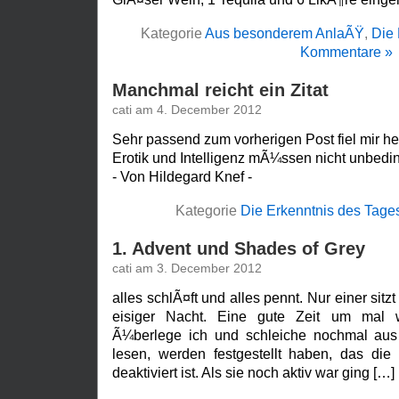
Kategorie
Aus besonderem AnlaÃŸ
,
Die 
Kommentare »
Manchmal reicht ein Zitat
cati am 4. December 2012
Sehr passend zum vorherigen Post fiel mir he
Erotik und Intelligenz mÃ¼ssen nicht unbedin
- Von Hildegard Knef -
Kategorie
Die Erkenntnis des Tage
1. Advent und Shades of Grey
cati am 3. December 2012
alles schlÃ¤ft und alles pennt. Nur einer sitzt
eisiger Nacht. Eine gute Zeit um mal 
Ã¼berlege ich und schleiche nochmal aus
lesen, werden festgestellt haben, das die
deaktiviert ist. Als sie noch aktiv war ging […]