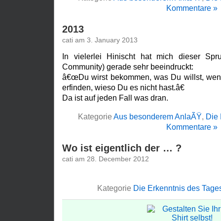
Kommentare »
2013
cati am 3. January 2013
In vielerlei Hinischt hat mich dieser S
Community) gerade sehr beeindruckt:
â€œDu wirst bekommen, was Du willst, wen
erfinden, wieso Du es nicht hast.â€
Da ist auf jeden Fall was dran.
Kategorie
Aus besonderem AnlaÃŸ
,
Die 
Kommentare »
Wo ist eigentlich der … ?
cati am 28. December 2012
Kategorie
Die Erkenntnis des Tage