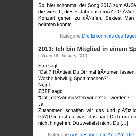
So, hier schonmal der Song 2013 zum AU
die wie ich, dieses Jahr das groÃŸe GlÃ¼ck
Konzert gehen zu dÃ¼rfen. Sexiest Man A
heiraten konnte
Kategorie
Die Erkenntnis des Tage
2013: Ich bin Mitglied in einem S
cati am 18. January 2013
Sari sagt:
“Cati? HÃ¤ttest Du Dir mal trÃ¤umen lassen,
Woche freiwillig Sport machen?”
Nein!
ZBFF sagt:
“Cati, dafÃ¼r mussten wir erst 31 werden?!”
Ja!
Zusammen schaffen wir das und plÃ¶tzlic
PlÃ¶tzlich ist da was, das haut Dich um u
nicht hingehen. Du zweifelst nicht, Du […]
Kategorie
Aus besonderem AnlaÃŸ
,
Die 