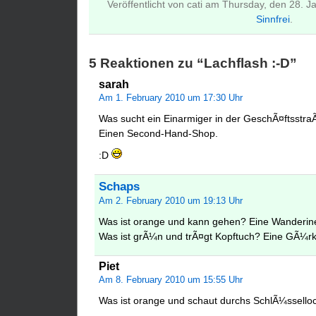
Veröffentlicht von cati am Thursday, den 28. 
Sinnfrei
.
5 Reaktionen zu “Lachflash :-D”
sarah
Am 1. February 2010 um 17:30 Uhr
Was sucht ein Einarmiger in der GeschÃ¤ftsstr
Einen Second-Hand-Shop.
:D
Schaps
Am 2. February 2010 um 19:13 Uhr
Was ist orange und kann gehen? Eine Wanderin
Was ist grÃ¼n und trÃ¤gt Kopftuch? Eine GÃ¼rk
Piet
Am 8. February 2010 um 15:55 Uhr
Was ist orange und schaut durchs SchlÃ¼ssello