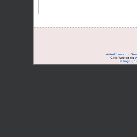
Artikelübersicht
•
Ges
Catis Weblog mit
W
Beiträge (RS