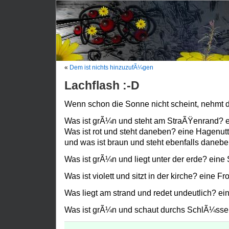
«
Dem ist nichts hinzuzufÃ¼gen
Lachflash :-D
Wenn schon die Sonne nicht scheint, nehmt 
Was ist grÃ¼n und steht am StraÃŸenrand? ei
Was ist rot und steht daneben? eine Hagenutt
und was ist braun und steht ebenfalls daneb
Was ist grÃ¼n und liegt unter der erde? eine 
Was ist violett und sitzt in der kirche? eine F
Was liegt am strand und redet undeutlich? ei
Was ist grÃ¼n und schaut durchs SchlÃ¼ssel