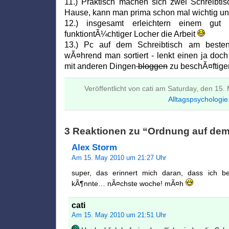
11.) Praktisch machen sich zwei Schreibti
Hause, kann man prima schon mal wichtig und
12.) insgesamt erleichtern einem gut 
funktiontÃ¼chtiger Locher die Arbeit
13.) Pc auf dem Schreibtisch am beste
wÃ¤hrend man sortiert - lenkt einen ja doc
mit anderen Dingen
bloggen
zu beschÃ¤ftig
Veröffentlicht von cati am Saturday, den 15
Alltagspsychologie
3 Reaktionen zu “Ordnung auf dem
Alex Storm
Am 15. May 2010 um 21:27 Uhr
super, das erinnert mich daran, dass ich 
kÃ¶nnte… nÃ¤chste woche! mÃ¤h
cati
Am 15. May 2010 um 21:51 Uhr