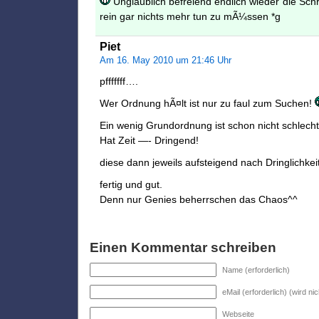
Unglaublich befreiend endlich wieder die Schr
rein gar nichts mehr tun zu mÃ¼ssen *g
Piet
Am 16. May 2010 um 21:46 Uhr
pfffffff….
Wer Ordnung hÃ¤lt ist nur zu faul zum Suchen!
Ein wenig Grundordnung ist schon nicht schlecht.
Hat Zeit —- Dringend!
diese dann jeweils aufsteigend nach Dringlichkeit 
fertig und gut.
Denn nur Genies beherrschen das Chaos^^
Einen Kommentar schreiben
Name (erforderlich)
eMail (erforderlich) (wird nic
Webseite