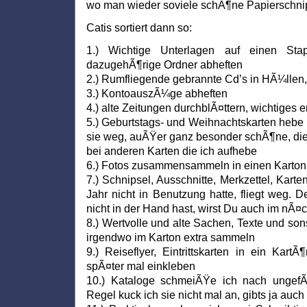
wo man wieder soviele schÃ¶ne Papierschnip
Catis sortiert dann so:
1.) Wichtige Unterlagen auf einen Sta
dazugehÃ¶rige Ordner abheften
2.) Rumfliegende gebrannte Cd’s in HÃ¼llen, 
3.) KontoauszÃ¼ge abheften
4.) alte Zeitungen durchblÃ¤ttern, wichtiges
5.) Geburtstags- und Weihnachtskarten hebe i
sie weg, auÃŸer ganz besonder schÃ¶ne, die
bei anderen Karten die ich aufhebe
6.) Fotos zusammensammeln in einen Karton, 
7.) Schnipsel, Ausschnitte, Merkzettel, Karte
Jahr nicht in Benutzung hatte, fliegt weg.
nicht in der Hand hast, wirst Du auch im nÃ¤
8.) Wertvolle und alte Sachen, Texte und s
irgendwo im Karton extra sammeln
9.) Reiseflyer, Eintrittskarten in ein Kar
spÃ¤ter mal einkleben
10.) Kataloge schmeiÃŸe ich nach ungef
Regel kuck ich sie nicht mal an, gibts ja auch 