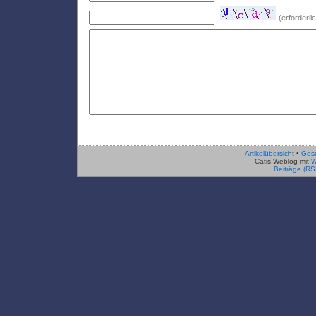
(erforderl
Artikelübersicht
•
Ges
Catis Weblog mit
W
Beiträge (RS