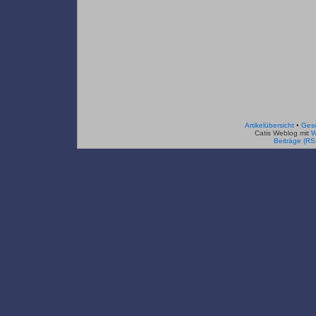
Artikelübersicht
•
Ges
Catis Weblog mit
W
Beiträge (RS