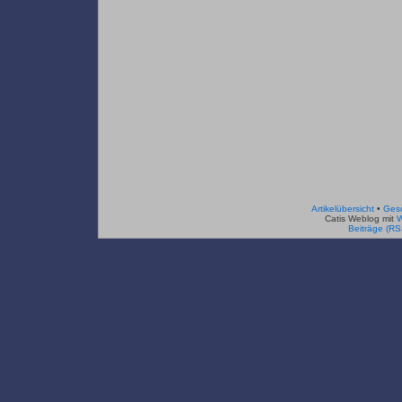
Artikelübersicht
•
Ges
Catis Weblog mit
W
Beiträge (RS