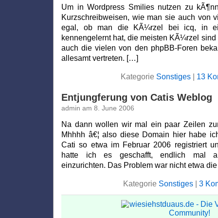
Um in Wordpress Smilies nutzen zu kÃ¶nn
Kurzschreibweisen, wie man sie auch von vi
egal, ob man die KÃ¼rzel bei icq, in 
kennengelernt hat, die meisten KÃ¼rzel sind
auch die vielen von den phpBB-Foren bekan
allesamt vertreten. […]
Kategorie
Sonstiges
|
13 Ko
Entjungferung von Catis Weblog
admin am 8. June 2006
Na dann wollen wir mal ein paar Zeilen zu
Mhhhh â€¦ also diese Domain hier habe ich
Cati so etwa im Februar 2006 registriert u
hatte ich es geschafft, endlich mal al
einzurichten. Das Problem war nicht etwa die
Kategorie
Sonstiges
|
3 Ko