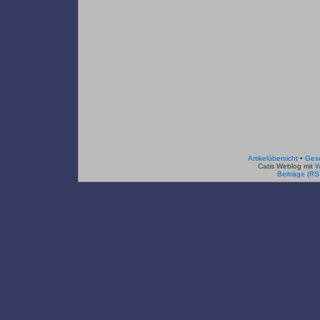
Artikelübersicht
•
Ges
Catis Weblog mit
W
Beiträge (RS