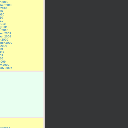
r 2010
ber 2010
 2010
10
010
10
010
2010
ry 2010
y 2010
er 2009
er 2009
r 2009
ber 2009
 2009
09
009
09
009
2009
ry 2009
007
2006
istrophe