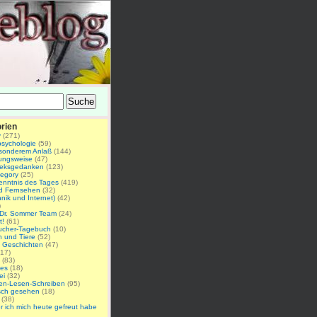
rien
y
(271)
psychologie
(59)
sonderem Anlaß
(144)
ungsweise
(47)
theksgedanken
(123)
tegory
(25)
enntnis des Tages
(419)
nd Fernsehen
(32)
hnik und Internet)
(42)
)
 Dr. Sommer Team
(24)
t!
(61)
aucher-Tagebuch
(10)
 und Tiere
(52)
 Geschichten
(47)
17)
(83)
ges
(18)
ei
(32)
en-Lesen-Schreiben
(95)
isch gesehen
(18)
(38)
 ich mich heute gefreut habe