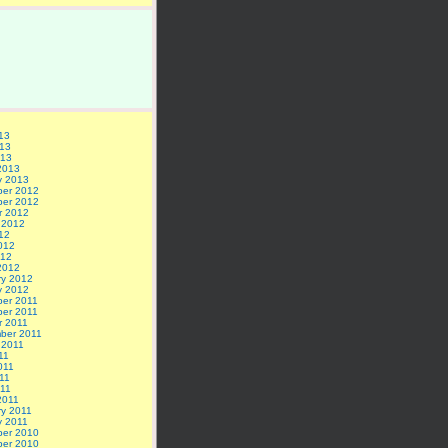
13
13
013
2013
y 2013
er 2012
er 2012
r 2012
 2012
12
012
012
2012
ry 2012
y 2012
er 2011
er 2011
r 2011
ber 2011
 2011
11
011
11
011
2011
ry 2011
y 2011
er 2010
er 2010