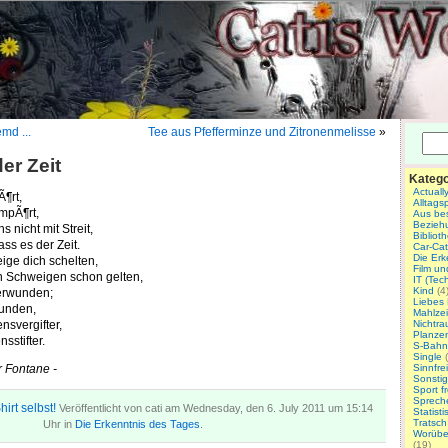
md ...
Tee aus Pfefferminze und Zitronenmelisse
»
er Zeit
Katego
Actuall
Ã¶rt,
Alltags
empÃ¶rt,
Aus be
Bezieh
 nicht mit Streit,
Biblio
ss es der Zeit.
Car-Ca
Die Erk
eige dich schelten,
Film u
n Schweigen schon gelten,
IT (Tec
Kind
(4
berwunden;
Liebes
tunden,
Mahlzei
nsvergifter,
Nichtr
Planzen
sstifter.
S-Bahn
Single
(
r Fontane -
Sinnfrei
Sonsti
Sport fr
Sprech
Veröffentlicht von cati am Wednesday, den 6. July 2011 um 15:14
Statist
Tratsch
Uhr in
Die Erkenntnis des Tages
.
Worüber
(19)