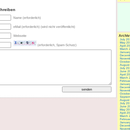
hreiben
Name (erforderlich)
eMail (erforderlich) (wird nicht veröffentlicht)
Archiv
Webseite
July 20
May 20
(erforderlich, Spam-Schutz)
April 2
March 
Januar
Decemb
Novemb
Octobe
August
July 20
June 2
April 2
March 
Februa
Januar
Decemb
Novemb
Octobe
Septem
August
July 20
June 2
May 20
April 2
March 
Februa
Januar
Decemb
Novemb