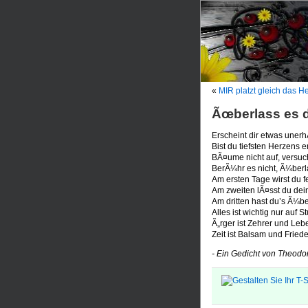
«
MIR platzt gleich das He
Ãœberlass es d
Erscheint dir etwas unerh
Bist du tiefsten Herzens 
BÃ¤ume nicht auf, versuchs
BerÃ¼hr es nicht, Ã¼berla
Am ersten Tage wirst du f
Am zweiten lÃ¤sst du dei
Am dritten hast du’s Ã¼
Alles ist wichtig nur auf S
Ã„rger ist Zehrer und Lebe
Zeit ist Balsam und Frieden
- Ein Gedicht von Theodo