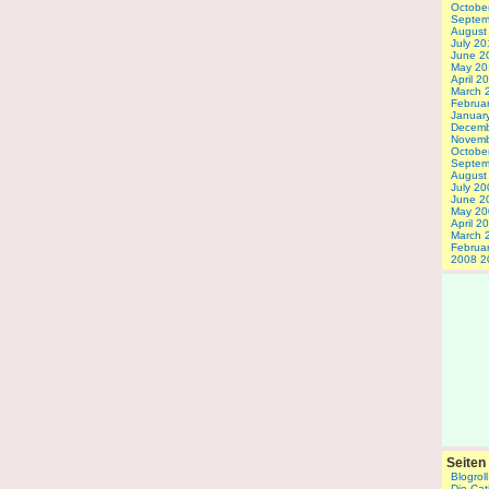
Octobe
Septem
August
July 20
June 2
May 20
April 2
March 
Februa
Januar
Decemb
Novemb
Octobe
Septem
August
July 20
June 2
May 20
April 2
March 
Februa
2008
2
Seiten
Blogroll
Die Cat