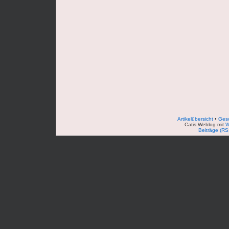
Artikelübersicht
•
Ges
Catis Weblog mit
W
Beiträge (RS