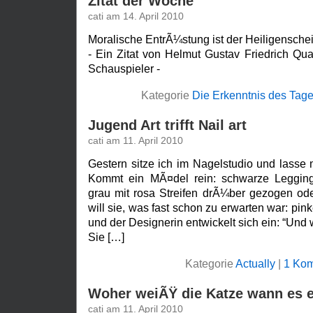
Zitat der Woche
cati am 14. April 2010
Moralische EntrÃ¼stung ist der Heiligenschei
- Ein Zitat von Helmut Gustav Friedrich Qual
Schauspieler -
Kategorie
Die Erkenntnis des Tag
Jugend Art trifft Nail art
cati am 11. April 2010
Gestern sitze ich im Nagelstudio und lasse
Kommt ein MÃ¤del rein: schwarze Leggings,
grau mit rosa Streifen drÃ¼ber gezogen ode
will sie, was fast schon zu erwarten war: pi
und der Designerin entwickelt sich ein: “Und
Sie […]
Kategorie
Actually
|
1 Kom
Woher weiÃŸ die Katze wann es e
cati am 11. April 2010