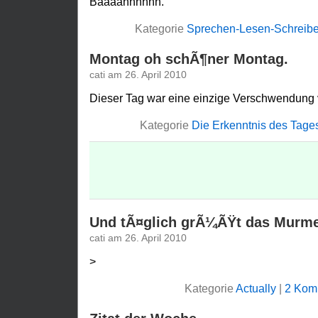
Baaaahhhhhh.
Kategorie
Sprechen-Lesen-Schreib
Montag oh schÃ¶ner Montag.
cati am 26. April 2010
Dieser Tag war eine einzige Verschwendung
Kategorie
Die Erkenntnis des Tage
Und tÃ¤glich grÃ¼ÃŸt das Murme
cati am 26. April 2010
>
Kategorie
Actually
|
2 Kom