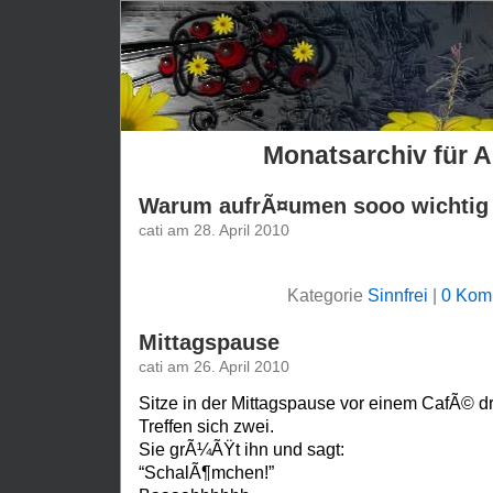
Monatsarchiv für A
Warum aufrÃ¤umen sooo wichtig i
cati am 28. April 2010
Kategorie
Sinnfrei
|
0 Kom
Mittagspause
cati am 26. April 2010
Sitze in der Mittagspause vor einem CafÃ© 
Treffen sich zwei.
Sie grÃ¼ÃŸt ihn und sagt:
“SchalÃ¶mchen!”