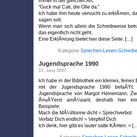
immer in der gleichen Art:
“Guck mal Cati, die Olle da.”
Ich habe ihm heute versucht zu erklÃ¤ren, 
sagen soll.
Wenn man sich allein die Schreibweise betr
das eigentlich nicht geht.
Eine ErklÃ¤rung bietet hier diese Seite. […]
Kategorie
Sprechen-Lesen-Schreib
Jugendsprache 1990
15. June 2007
Ich habe in der Bibliothek ein kleines, feine
mit der Jugendsprache 1990 befaÃŸt: 
Jugendsprache von Margot Heinemann. Zwa
Ã¤uÃŸerst amÃ¼sant, deshalb hier ei
Beispiele:
Mach die MÃ¼lltonne dicht = Sprechverbot
Verfatz Dich endlich! = Verpfeif Dich
Ich denk, hier gibt es lauter satte KÃ¤ten. = [