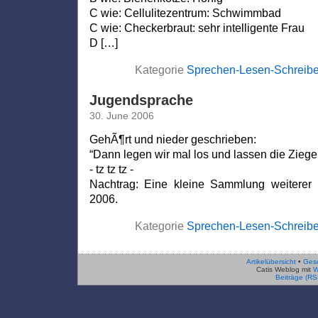
C wie: Cellulitezentrum: Schwimmbad
C wie: Checkerbraut: sehr intelligente Frau
D […]
Kategorie
Sprechen-Lesen-Schreib
Jugendsprache
30. June 2006
GehÃ¶rt und nieder geschrieben:
“Dann legen wir mal los und lassen die Ziege 
- tz tz tz -
Nachtrag: Eine kleine Sammlung weiterer 
2006.
Kategorie
Sprechen-Lesen-Schreib
Artikelübersicht
•
Ges
Catis Weblog mit
W
Beiträge (RS