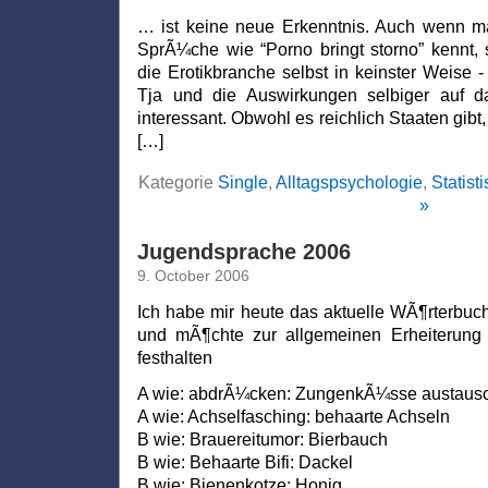
… ist keine neue Erkenntnis. Auch wenn m
SprÃ¼che wie “Porno bringt storno” kennt, so
die Erotikbranche selbst in keinster Weise -
Tja und die Auswirkungen selbiger auf da
interessant. Obwohl es reichlich Staaten gibt
[…]
Kategorie
Single
,
Alltagspsychologie
,
Statist
»
Jugendsprache 2006
9. October 2006
Ich habe mir heute das aktuelle WÃ¶rterbuc
und mÃ¶chte zur allgemeinen Erheiterung 
festhalten
A wie: abdrÃ¼cken: ZungenkÃ¼sse austaus
A wie: Achselfasching: behaarte Achseln
B wie: Brauereitumor: Bierbauch
B wie: Behaarte Bifi: Dackel
B wie: Bienenkotze: Honig