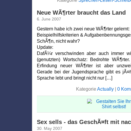
Kategorie
Sprechen-Lesen-Schreib
Neue WÃ¶rter braucht das Land
6. June 2007
Gestern habe ich zwei neue WÃ¶rter gelernt:
Beispielhilfskriterien & Aufgabenbennungsg
SchÃ¶n, nicht wahr?
Update:
DafÃ¼r verschwinden aber auch immer w
(genutzten) Wortschatz: Bedrohte WÃ¶rter.
Erfindung neuer WÃ¶rter ist aber unzwei
Gerade bei der Jugendsprache gibt es jÃ¤h
Sprache lebt und bringt nicht nur […]
Kategorie
Actually
|
0 Kom
Sex sells - das GeschÃ¤ft mit na
30. May 2007