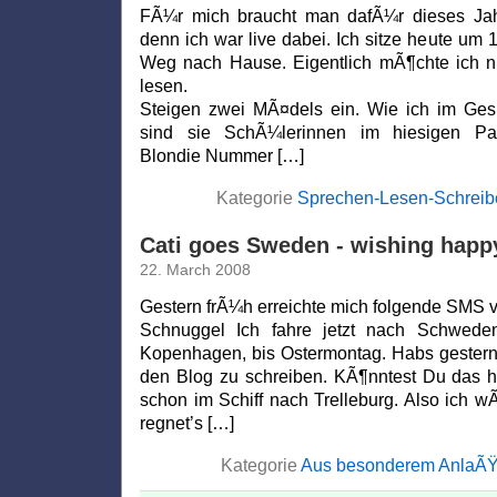
FÃ¼r mich braucht man dafÃ¼r dieses Jah
denn ich war live dabei. Ich sitze heute um 
Weg nach Hause. Eigentlich mÃ¶chte ich nu
lesen.
Steigen zwei MÃ¤dels ein. Wie ich im Gesp
sind sie SchÃ¼lerinnen im hiesigen Pau
Blondie Nummer […]
Kategorie
Sprechen-Lesen-Schreib
Cati goes Sweden - wishing happ
22. March 2008
Gestern frÃ¼h erreichte mich folgende SMS v
Schnuggel Ich fahre jetzt nach Schwed
Kopenhagen, bis Ostermontag. Habs gestern 
den Blog zu schreiben. KÃ¶nntest Du das he
schon im Schiff nach Trelleburg. Also ich wÃ
regnet’s […]
Kategorie
Aus besonderem AnlaÃ