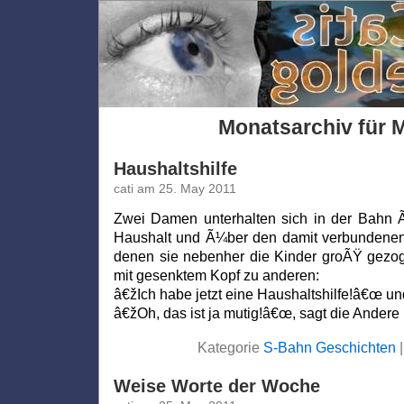
Monatsarchiv für 
Haushaltshilfe
cati am 25. May 2011
Zwei Damen unterhalten sich in der Bahn Ã
Haushalt und Ã¼ber den damit verbundenen S
denen sie nebenher die Kinder groÃŸ gezog
mit gesenktem Kopf zu anderen:
â€žIch habe jetzt eine Haushaltshilfe!â€œ und
â€žOh, das ist ja mutig!â€œ, sagt die Andere
Kategorie
S-Bahn Geschichten
Weise Worte der Woche