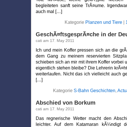
begleiteten sanft seine TrÃ¤ume. Irgendwa
auch mal […]
Kategorie
Planzen und Tiere
|
GeschÃ¤ftsgesprÃ¤che in der De
cati am 17. May 2011
Ich und mein Koffer pressen sich an die g
dem Gang zu meinem reservierten Sitzpla
schieben sich an mir mit ihrem Koffer vorbei 
eigentlich stehen bleibe? Die Lehrerin krÃ¤h
weiterlaufen. Nicht das ich vielleicht auc
[…]
Kategorie
S-Bahn Geschichten
,
Actu
Abschied von Borkum
cati am 17. May 2011
Das regnerische Wetter macht den Absc
leichter. Auf dem Katamaran kÃ¼ndigt d