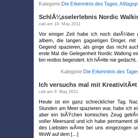
Kategorie
Die Erkenntnis des Tages
,
Alltagsp
SchlÃ¼sselerlebnis Nordic Walki
cati am 10. May 2011
Vor einiger Zeit habe ich noch darÃ¼ber g
albern, die langen gagseligen Dinger, mit
Gegend spazieren, als ginge das nicht auc
erste Mal die Gelegenheit Nordic Walking e
bin restlos begeistert. Ich hÃ¤tte nie gedacht
Kategorie
Die Erkenntnis des Tage
Ich versuchs mal mit KreativitÃ¤t
cati am 9. May 2011
Heute ist ein ganz schrecklicher Tag. N
Stunden am Meer spazieren war, habe ich eig
aber ein biÃŸchen komisches Zeug getrÃ¤
voller Meersand und ich habe permament di
des Liebsten wÃ¤re bei uns eingezogen un
WoW auf dem […]