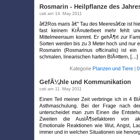
Rosmarin - Heilpflanze des Jahre
cati am 14. May 2011
â€žRos maris â€“ Tau des Meeresâ€œ ist hier
fast keinem KrÃ¤uterbeet mehr fehlt u
Mittelmeerraum kommt. Er gehÃ¶rt zur Famil
Sorten werden bis zu 3 Meter hoch und nur ei
Rosmarin (Rosmarinus officinalis) ist ein
schmalen, linearischen harten BlÃ¤ttern, […]
Kategorie
Planzen und Tiere
|
0
GefÃ¼hle und Kommunikation
cati am 11. May 2011
Einen Teil meiner Zeit verbringe ich in 4 
Asthmaschulung. Bei der Frage nach de
unterscheidet man zum Einen die Entsteh
Zweiten die AuslÃ¶sefaktoren von ak
Emotionale Reaktionen wie Wut, Angst, L
immer und in welchen Situationen sie hervor