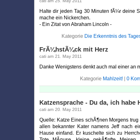
cati am 25. May 2011
Halte dir jeden Tag 30 Minuten fÃ¼r deine So
mache ein Nickerchen.
- Ein Zitat von Abraham Lincoln -
Kategorie
Die Erkenntnis des Tage
FrÃ¼hstÃ¼ck mit Herz
cati am 21. May 2011
Danke Wenigstens denkt auch mal einer an
Kategorie
Mahlzeit!
|
0 Kom
Katzensprache - Du da, ich habe 
cati am 20. May 2011
Quelle: Katze Eines schÃ¶nen Morgens trug e
allen bekannter Kater namens Jeff nach ei
Hause einfand. Er kuschelte sich zu Herrche
Tote MÃ¤use, kleine gekÃ¶pfte Meisen 