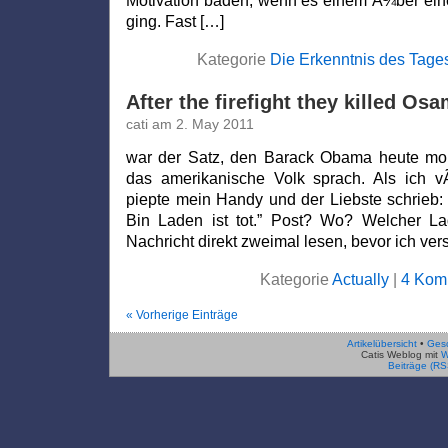
Motivation baden, wenn es einem Ã¼ber eine
ging. Fast […]
Kategorie
Die Erkenntnis des Tage
After the firefight they killed Os
cati am 2. May 2011
war der Satz, den Barack Obama heute mor
das amerikanische Volk sprach. Als ich vÃ
piepte mein Handy und der Liebste schrieb: 
Bin Laden ist tot.” Post? Wo? Welcher Lad
Nachricht direkt zweimal lesen, bevor ich ver
Kategorie
Actually
|
4 Kom
« Vorherige Einträge
Artikelübersicht
•
Ges
Catis Weblog mit
W
Beiträge (RS