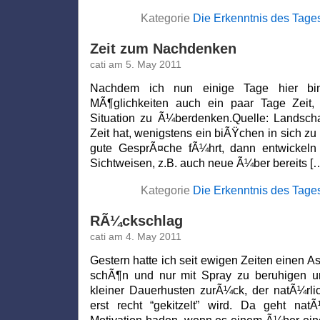
Kategorie
Die Erkenntnis des Tage
Zeit zum Nachdenken
cati am 5. May 2011
Nachdem ich nun einige Tage hier bin
MÃ¶glichkeiten auch ein paar Tage Zeit,
Situation zu Ã¼berdenken.Quelle: Landsc
Zeit hat, wenigstens ein biÃŸchen in sich z
gute GesprÃ¤che fÃ¼hrt, dann entwickel
Sichtweisen, z.B. auch neue Ã¼ber bereits [
Kategorie
Die Erkenntnis des Tage
RÃ¼ckschlag
cati am 4. May 2011
Gestern hatte ich seit ewigen Zeiten einen A
schÃ¶n und nur mit Spray zu beruhigen und
kleiner Dauerhusten zurÃ¼ck, der natÃ¼rlic
erst recht “gekitzelt” wird. Da geht nat